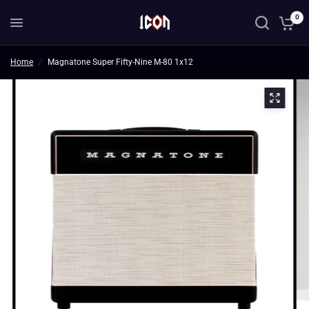
0
Home
/
Magnatone Super Fifty-Nine M-80 1x12