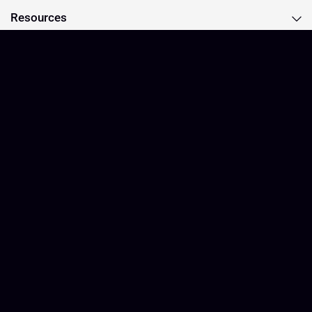
Resources
Subscribe to our newsletter
Subscription description
Correo electrónico
Estados Unidos (USD $)
Español
© 2026 Icon Guitar, All rights reserved.
Tecnología de Shopify