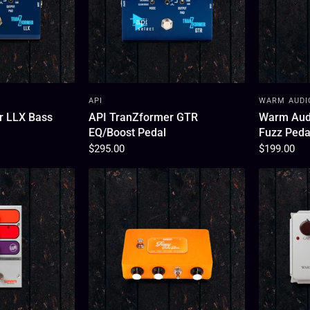
API
WARM AUDI
r LLX Bass
API TranZformer GTR
Warm Aud
EQ/Boost Pedal
Fuzz Peda
$295.00
$199.00