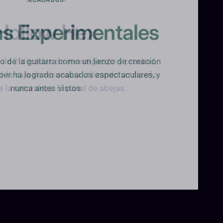
as Experimentales
po de la guitarra como un lienzo de creación
Huber ha logrado acabados espectaculares, y
nunca antes vistos