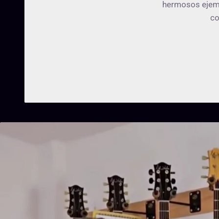
hermosos ejemp
co