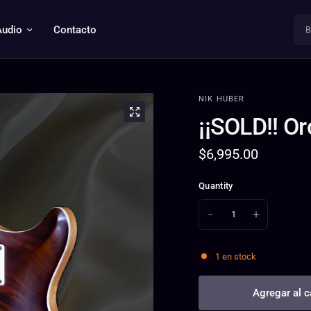
Busc
Audio
Contacto
NIK HUBER
¡¡SOLD!! Or
$6,995.00
Quantity
1 en stock
Agregar al c