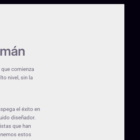
lemán
s, que comienza
o nivel, sin la
spega el éxito en
uido diseñador.
istas que han
tenemos estos