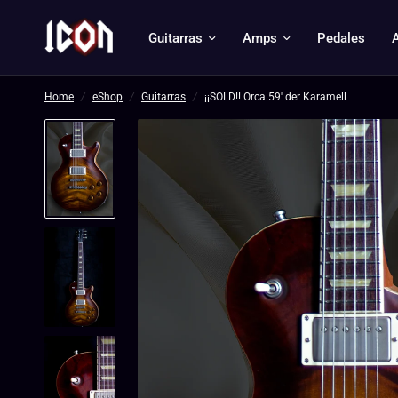
Guitarras
Amps
Pedales
Home
/
eShop
/
Guitarras
/
¡¡SOLD!! Orca 59' der Karamell