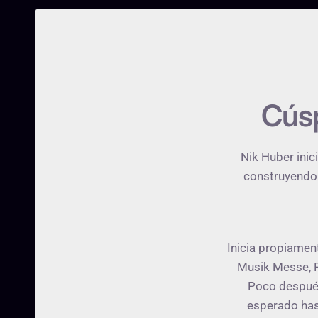
Cúsp
Nik Huber inic
construyendo s
Inicia propiamen
Musik Messe, F
Poco después
esperado has